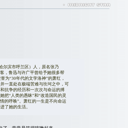
现哈尔滨市呼兰区）人，原名张乃
常客，鲁迅与许广平曾给予她很多帮
誉为“30年代的文学洛神”的萧红，
，并一直处在极端苦难与坎坷之中，可
醒和抗争的经历和一次次与命运的搏
把“人类的愚昧”和“改造国民的灵
情的呼唤”。萧红的一生是不向命运
走进了她的生活。