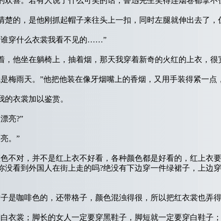
欢喜。若有人说了什么可笑的话，鲁迅先生笑得连烟卷都拿不
楚的，是他刚抓起帽子来往头上一扣，同时左腿就伸出去了，
谁穿什么衣裳我看不见的……”
，他坐在躺椅上，抽着烟，那天我穿着新奇的火红的上衣，很
梅雨天。”他把他装在像牙烟嘴上的香烟，又用手装得紧一点
的衣裳加以鉴赏。
亮?”
亮。”
色不对，并不是红上衣不好看，各种颜色都是好看的，红上衣要
你没看到外国人在街上走的吗?绝没有下边穿一件绿裙子，上边
是咖啡色的，还带格子，颜色混浊得很，所以把红衣裳也弄得
白衣裳；脚长的女人一定要穿黑鞋子，脚短就一定要穿白鞋子；