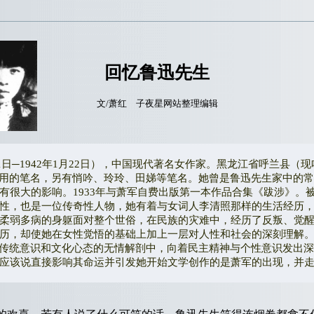
回忆鲁迅先生
文/萧红 子夜星网站整理编辑
日─1942年1月22日），中国现代著名女作家。黑龙江省呼兰县（
使用的笔名，另有悄吟、玲玲、田娣等笔名。她曾是鲁迅先生家中的
很大的影响。1933年与萧军自费出版第一本作品合集《跋涉》。被
性，也是一位传奇性人物，她有着与女词人李清照那样的生活经历
柔弱多病的身躯面对整个世俗，在民族的灾难中，经历了反叛、觉
历，却使她在女性觉悟的基础上加上一层对人性和社会的深刻理解。她
对传统意识和文化心态的无情解剖中，向着民主精神与个性意识发出深
应该说直接影响其命运并引发她开始文学创作的是萧军的出现，并