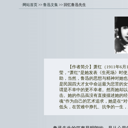
·
网站首页
>>
鲁迅文集
>> 回忆鲁迅先生
【作者简介】萧红（1911年6月1
莹，“萧红”是她发表《生死场》时
助，当然，鲁迅的思想与精神对她也有
是民国四大才女中命运最为悲苦的女
谓是不幸中的更不幸者。然而她却以
击。她的作品虽没有直接描述她的经
魂”作为自己的艺术追求，她是在“
低头，在苦难中挣扎、抗争的一生，