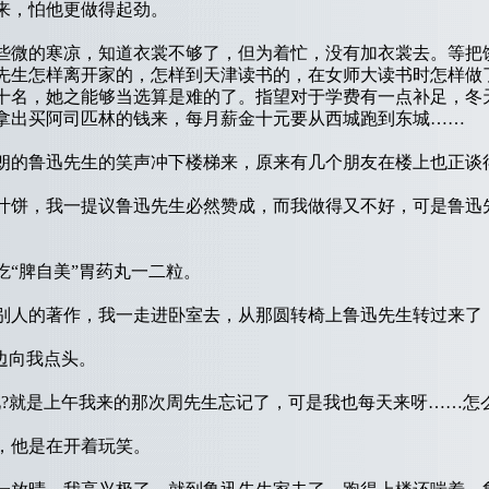
来，怕他更做得起劲。
微的寒凉，知道衣裳不够了，但为着忙，没有加衣裳去。等把
先生怎样离开家的，怎样到天津读书的，在女师大读书时怎样做
十名，她之能够当选算是难的了。指望对于学费有一点补足，冬
拿出买阿司匹林的钱来，每月薪金十元要从西城跑到东城……
的鲁迅先生的笑声冲下楼梯来，原来有几个朋友在楼上也正谈
饼，我一提议鲁迅先生必然赞成，而我做得又不好，可是鲁迅先
“脾自美”胃药丸一二粒。
人的著作，我一走进卧室去，从那圆转椅上鲁迅先生转过来了
边向我点头。
就是上午我来的那次周先生忘记了，可是我也每天来呀……怎么
他是在开着玩笑。